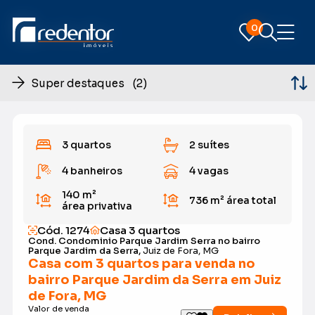
0
0
Super destaques (2)
3 quartos
2 suítes
4 banheiros
4 vagas
140 m²
736 m²
área total
área privativa
Cód. 1274
Casa 3 quartos
Cond. Condominio Parque Jardim Serra no bairro
Parque Jardim da Serra,
Juiz de Fora, MG
Casa com 3 quartos para venda no
bairro Parque Jardim da Serra em Juiz
de Fora, MG
Valor de venda