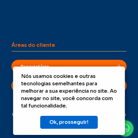
Áreas do cliente
Proprietário
Nós usamos cookies e outras
tecnologias semelhantes para
Inquilino
melhorar a sua experiência no site. Ao
navegar no site, você concorda com
tal funcionalidade.
Um projeto
Inovandoweb.com
+
Robustcrm.io
Ok, prosseguir!