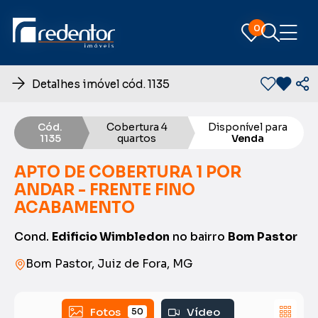
0
0
Detalhes imóvel cód. 1135
Cód.
Cobertura 4
Disponível para
1135
quartos
Venda
APTO DE COBERTURA 1 POR
ANDAR - FRENTE FINO
ACABAMENTO
Cond.
Edificio Wimbledon
no bairro
Bom Pastor
Bom Pastor, Juiz de Fora, MG
Fotos
Vídeo
50