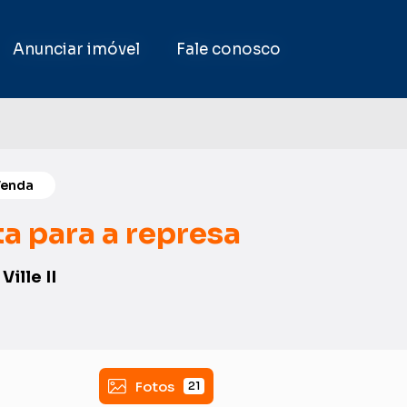
Anunciar imóvel
Anunciar imóvel
Fale conosco
Fale conosco
Venda
ta para a represa
Ville II
Fotos
21