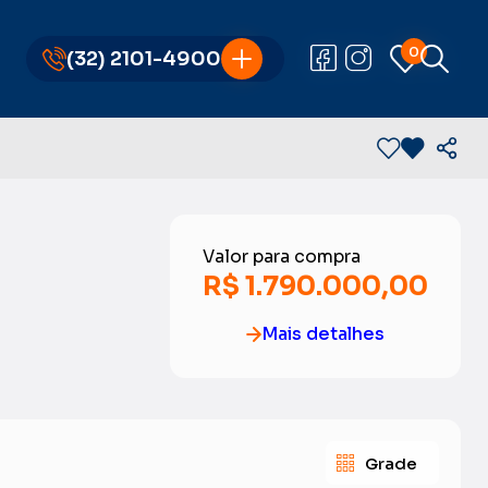
0
0
(32) 2101-4900
(32) 2101-4900
Valor para compra
R$ 1.790.000,00
Mais detalhes
Grade