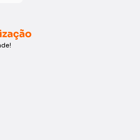
ização
ade!