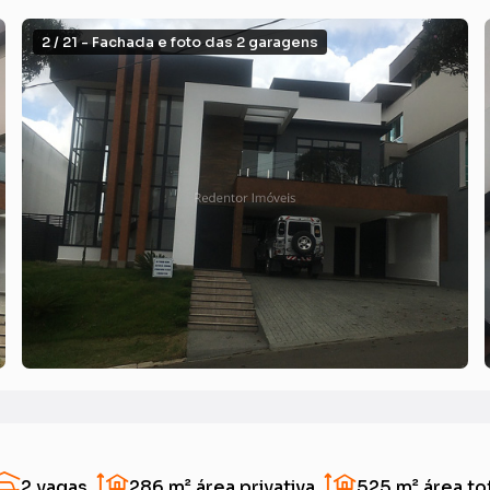
2 / 21 - Fachada e foto das 2 garagens
2 vagas
286 m²
área privativa
525 m²
área to