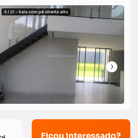
3 / 21 - Sala com pé direito alto
4
Ficou interessado?
tal