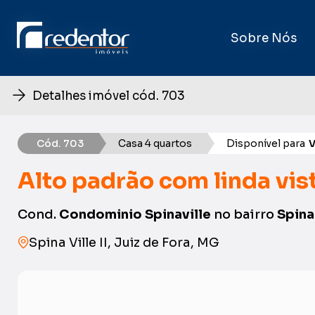
Sobre Nós
Sobre Nós
Detalhes imóvel cód. 703
Cód. 703
Casa 4 quartos
Disponível para
Alto padrão com linda vis
Cond.
Condominio Spinaville
no bairro
Spina 
Spina Ville II, Juiz de Fora, MG