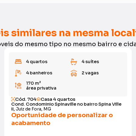
is similares na mesma local
veis do mesmo tipo no mesmo bairro e cid
4 quartos
4 suítes
4 banheiros
2 vagas
170 m²
área privativa
Cód. 704
Casa 4 quartos
Cond. Condominio Spinaville no bairro Spina Ville
II,
Juiz de Fora, MG
Oportunidade de personalizar o
acabamento