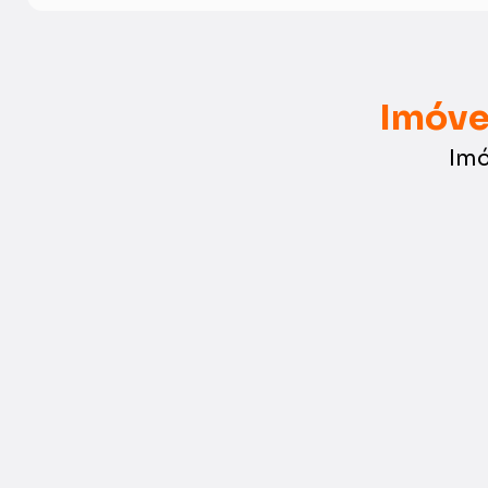
Imóve
Imó