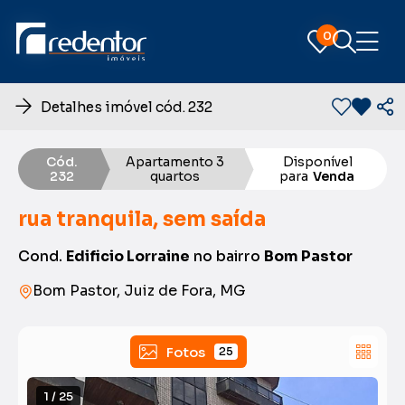
0
0
Detalhes imóvel cód. 232
Cód.
Apartamento 3
Disponível
232
quartos
para
Venda
rua tranquila, sem saída
Cond.
Edificio Lorraine
no bairro
Bom Pastor
Bom Pastor, Juiz de Fora, MG
Fotos
25
1 / 25