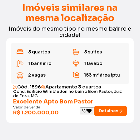
Imóveis similares na
mesma localização
Imóveis do mesmo tipo no mesmo bairro e
cidade!
3 quartos
3 suítes
1 banheiro
1 lavabo
2 vagas
153 m²
área iptu
Cód. 1596
Apartamento 3 quartos
Cond. Edificio Wimbledon no bairro Bom Pastor,
Juiz
de Fora, MG
Excelente Apto Bom Pastor
Valor de venda
Detalhes
R$ 1.200.000,00